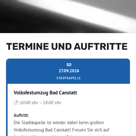
R
S
E
C
R
H
F
E
O
E
L
L
G
S
TERMINE UND AUFTRITTE
R
C
E
H
I
U
C
SO
L
H
27.09.2026
E
E
STADTKAPELLE
N
O
Volksfestumzug Bad Canstatt
B
-
🕐 10:00 Uhr – 18:00 Uhr
W
A
Auftritt:
H
Die Stadtkapelle ist wieder dabei beim großen
L
Volksfestumzug Bad Canstatt! Freuen Sie sich auf