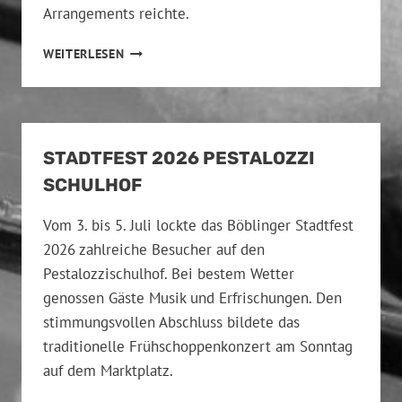
Arrangements reichte.
P
WEITERLESEN
R
O
M
E
N
STADTFEST 2026 PESTALOZZI
A
D
SCHULHOF
E
N
Vom 3. bis 5. Juli lockte das Böblinger Stadtfest
K
2026 zahlreiche Besucher auf den
O
Pestalozzischulhof. Bei bestem Wetter
N
Z
genossen Gäste Musik und Erfrischungen. Den
E
stimmungsvollen Abschluss bildete das
R
traditionelle Frühschoppenkonzert am Sonntag
T
auf dem Marktplatz.
2
7