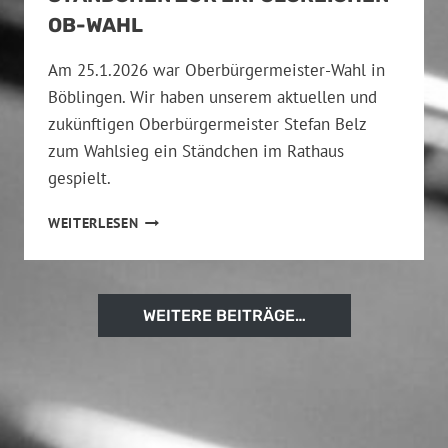
E
I
N
OB-WAHL
S
K
C
O
Am 25.1.2026 war Oberbürgermeister-Wahl in
H
N
Böblingen. Wir haben unserem aktuellen und
U
Z
zukünftigen Oberbürgermeister Stefan Belz
L
E
H
R
zum Wahlsieg ein Ständchen im Rathaus
O
T
gespielt.
F
I
N
S
WEITERLESEN
D
T
E
Ä
R
N
D
WEITERE BEITRÄGE…
M
C
I
H
L
E
D
N
R
Z
E
U
D