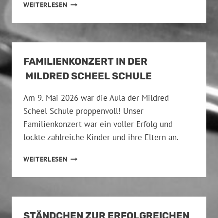
S
.
WEITERLESEN
T
J
A
U
D
L
T
I
F
2
FAMILIENKONZERT IN DER
E
0
S
MILDRED SCHEEL SCHULE
2
T
6
2
Am 9. Mai 2026 war die Aula der Mildred
0
Scheel Schule proppenvoll! Unser
2
Familienkonzert war ein voller Erfolg und
6
P
lockte zahlreiche Kinder und ihre Eltern an.
E
S
F
WEITERLESEN
T
A
A
M
L
I
O
L
Z
I
STÄNDCHEN ZUR ERFOLGREICHEN
Z