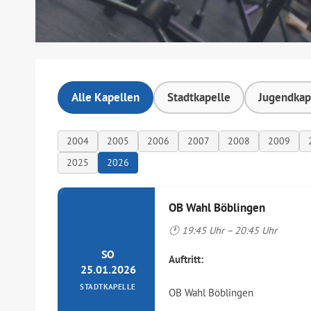
Alle Kapellen
Stadtkapelle
Jugendkap
2004
2005
2006
2007
2008
2009
2025
2026
OB Wahl Böblingen
🕐 19:45 Uhr – 20:45 Uhr
SO
Auftritt:
25.01.2026
STADTKAPELLE
OB Wahl Böblingen