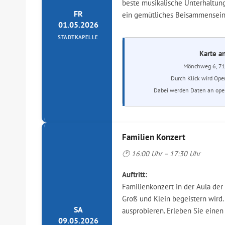
beste musikalische Unterhaltun
FR
ein gemütliches Beisammensein. 
01.05.2026
STADTKAPELLE
Karte a
Mönchweg 6, 71
Durch Klick wird Ope
Dabei werden Daten an open
Familien Konzert
🕐 16:00 Uhr – 17:30 Uhr
Auftritt:
Familienkonzert in der Aula der
Groß und Klein begeistern wird.
SA
ausprobieren. Erleben Sie eine
09.05.2026