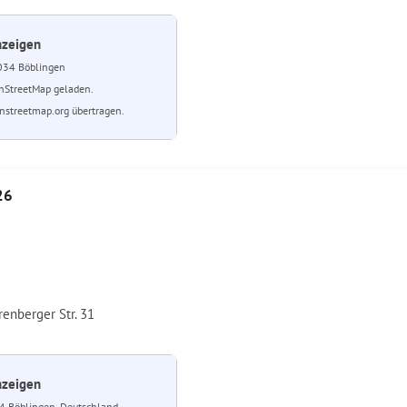
nzeigen
034 Böblingen
nStreetMap geladen.
streetmap.org übertragen.
26
renberger Str. 31
nzeigen
34 Böblingen, Deutschland