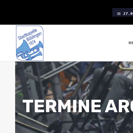
Zum
Inhalt
📅
27.0
springen
H
TERMINE AR